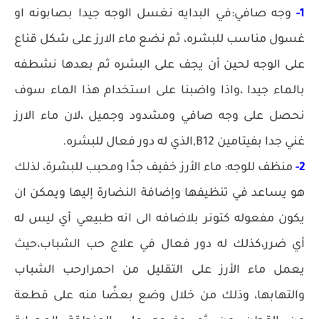
1-
وجه صافي:في البدايه نغسل الوجه جيدا بصابونه او
غسول مناسب للبشره، ثم نضع ماء الارز على شكل قناع
على الوجه لحين أن يجف على البشره ثم بعدها نشطفه
بالماء جيدا ،واذا واضبنا على استخدام هذا الماء سوف
نحصل على وجه صافي ومشدود وجميل ،لان ماء الارز
غني جدا بفيتامين B12,الذي له دور فعال للبشره.
2-
منظف للوجه: ماء الأرز خفيف جدًا ومحبب للبشرة، لذلك
هو يساعد في تنظيفها وإضافة النضارة إليها ويمكن ان
يكون مفعوله كتونر بلاضافه الى انه طبيعي أي ليس له
أي ضرر،كذلك له دور فعال في علاج حب الشباب،حيث
يعمل ماء الأرز على التقليل من احمرارحب الشباب
والتهابها، وذلك من خلال وضع بعضًا منه على قطعة