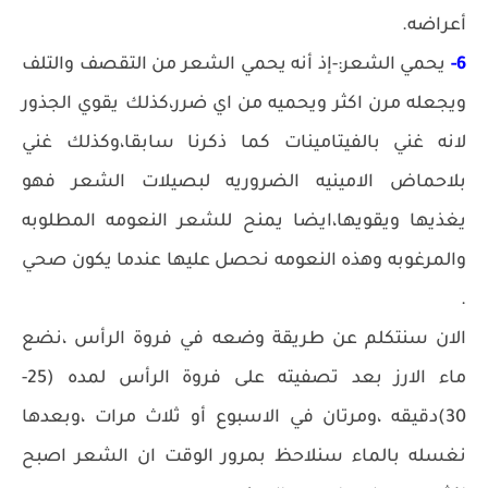
أعراضه.
6-
يحمي الشعر:-إذ أنه يحمي الشعر من التقصف والتلف
ويجعله مرن اكثر ويحميه من اي ضرر،كذلك يقوي الجذور
لانه غني بالفيتامينات كما ذكرنا سابقا،وكذلك غني
بلاحماض الامينيه الضروريه لبصيلات الشعر فهو
يغذيها ويقويها،ايضا يمنح للشعر النعومه المطلوبه
والمرغوبه وهذه النعومه نحصل عليها عندما يكون صحي
.
الان سنتكلم عن طريقة وضعه في فروة الرأس ،نضع
ماء الارز بعد تصفيته على فروة الرأس لمده (25-
30)دقيقه ،ومرتان في الاسبوع أو ثلاث مرات ،وبعدها
نغسله بالماء سنلاحظ بمرور الوقت ان الشعر اصبح