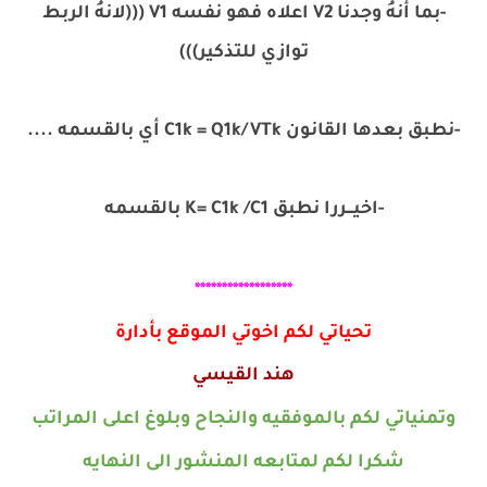
-بما أنهُ وجدنا V2 اعلاه فهو نفسه V1 (((لانهُ الربط
توازي للتذكير)))
-نطبق بعدها القانون C1k = Q1k/VTk أي بالقسمه ....
-اخيـــررا نطبق K= C1k /C1 بالقسمه
******************
تحياتي لكم اخوتي الموقع بأدارة
هند القيسي
وتمنياتي لكم بالموفقيه والنجاح وبلوغ اعلى المراتب
شكرا لكم لمتابعه المنشور الى النهايه