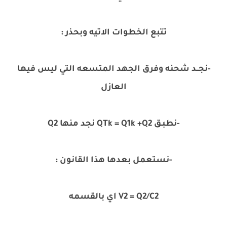
تتبع الخطوات الاتيه وبحذر :
-نجــد شحنه وفرق الجهد المتسعه التي ليس فيها
العازل
-نطبـق QTk = Q1k +Q2 نجد منها Q2
-نستعمل بعدها هذا القانون :
V2 = Q2/C2 اي بالقسمه