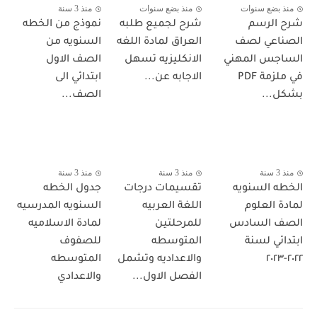
منذ بضع سنوات
منذ بضع سنوات
منذ 3 سنة
شرح الرسم
شرح لجميع طلبه
نموذج من الخطه
الصناعي لصف
العراق لمادة اللغه
السنويه من
الساجس المهني
الانكليزيه تسهل
الصف الاول
في ملزمة PDF
الاجابه عن...
ابتدائي الى
بشكل...
الصف...
منذ 3 سنة
منذ 3 سنة
منذ 3 سنة
الخطه السنويه
تقسيمات درجات
جدول الخطه
لمادة العلوم
اللغة العربيه
السنويه المدرسيه
الصف السادس
للمرحلتين
لمادة الاسلاميه
ابتدائي لسنة
المتوسطه
للصفوف
٢٠٢٢-٢٠٢٣
والاعداديه وتشمل
المتوسطه
الفصل الاول...
والاعدادي