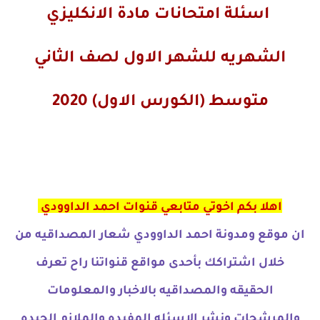
اسئلة امتحانات مادة الانكليزي
الشهريه للشهر الاول لصف الثاني
متوسط (الكورس الاول) 2020
اهلا بكم اخوتي متابعي قنوات احمد الداوودي
ان موقع ومدونة احمد الداوودي شعار المصداقيه من
خلال اشتراكك بأحدى مواقع قنواتنا راح تعرف
الحقيقه والمصداقيه بالاخبار والمعلومات
والمرشحات ونشر الاسئله المفيده والملازم الجيده