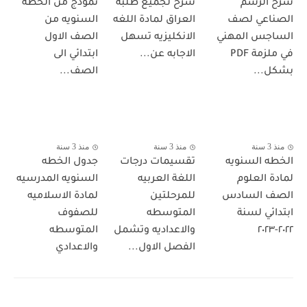
شرح الرسم
شرح لجميع طلبه
نموذج من الخطه
الصناعي لصف
العراق لمادة اللغه
السنويه من
الساجس المهني
الانكليزيه تسهل
الصف الاول
في ملزمة PDF
الاجابه عن...
ابتدائي الى
بشكل...
الصف...
منذ 3 سنة
منذ 3 سنة
منذ 3 سنة
الخطه السنويه
تقسيمات درجات
جدول الخطه
لمادة العلوم
اللغة العربيه
السنويه المدرسيه
الصف السادس
للمرحلتين
لمادة الاسلاميه
ابتدائي لسنة
المتوسطه
للصفوف
٢٠٢٢-٢٠٢٣
والاعداديه وتشمل
المتوسطه
الفصل الاول...
والاعدادي