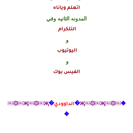
اتعلم وياناه
المدونه الثانيه وفي
التلكرام
و
اليوتيوب
و
الفيس بوك
�
￼۞￼Җ￼۞￼Җ
�
الداوودي
�
Җ￼۞￼Җ￼۞￼
�