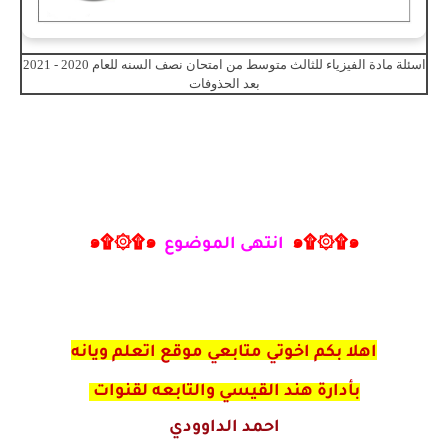
اسئلة مادة الفيزياء للثالث متوسط من امتحان نصف السنه للعام 2020 - 2021
بعد الحذوفات
๑۩۞۩๑
انتهى الموضوع
๑۩۞۩๑
اهلا بكم اخوتي متابعي موقع اتعلم ويانه
بأدارة هند القيسي والتابعه لقنوات
احمد الداوودي