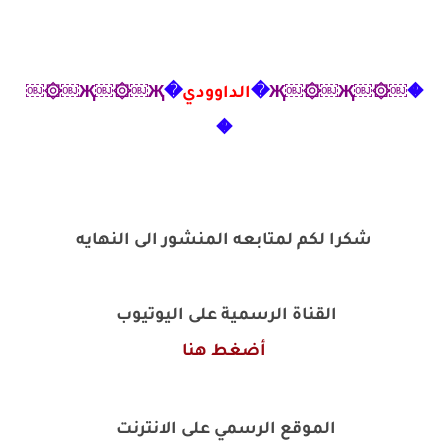
�
￼۞￼Җ￼۞￼Җ
�
الداوودي
�
Җ￼۞￼Җ￼۞￼
�
شكرا لكم لمتابعه المنشور الى النهايه
القناة الرسمية على اليوتيوب
أضغط هنا
الموقع الرسمي على الانترنت