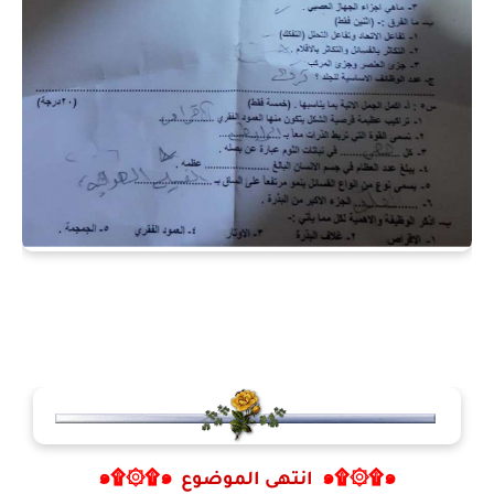
๑۩۞۩๑
انتهى الموضوع
๑۩۞۩๑