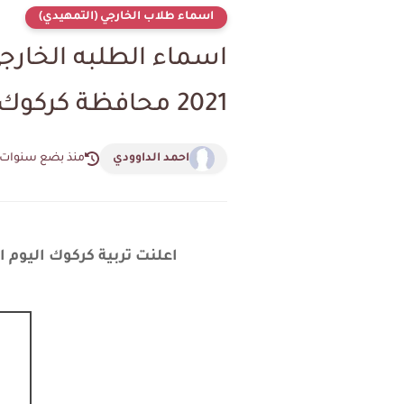
اسماء طلاب الخارجي (التمهيدي)
2021 محافظة كركوك
احمد الداوودي
منذ بضع سنوات
اعلنت تربية كركوك اليوم اسما