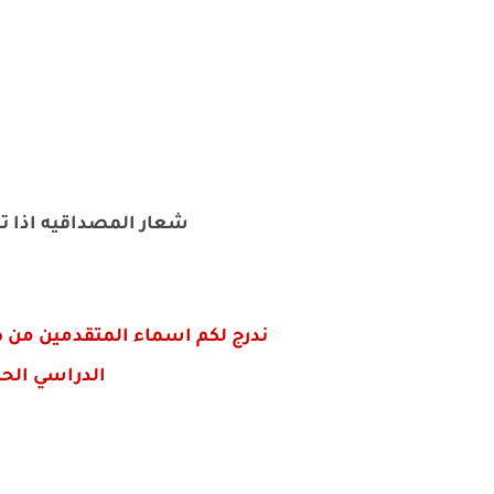
شعار المصداقيه اذا تح
ندرج لكم اسماء المتقدمين من طل
الدراسي الحالي 2021/2020 للاناث والذكور (تربية كركوك) للمراحل الا