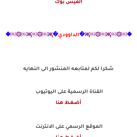
الفيس بوك
�
￼۞￼Җ￼۞￼Җ
�
الداوودي
�
Җ￼۞￼Җ￼۞￼
�
شكرا لكم لمتابعه المنشور الى النهايه
القناة الرسمية على اليوتيوب
أضغط هنا
الموقع الرسمي على الانترنت