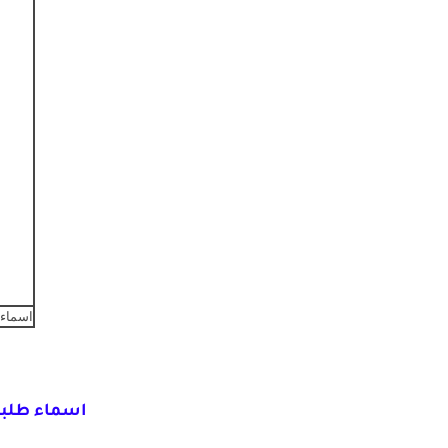
اسماء ال
اسماء طلبة الخارجين للعام 2020-