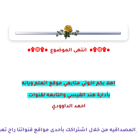
๑۩۞۩๑
انتهى الموضوع
๑۩۞۩๑
اهلا بكم اخوتي متابعي موقع اتعلم ويانه
بأدارة هند القيسي والتابعه لقنوات
احمد الداوودي
المصداقيه من خلال اشتراكك بأحدى مواقع قنواتنا راح تعرف