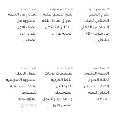
منذ بضع سنوات
منذ بضع سنوات
منذ 3 سنة
شرح الرسم
شرح لجميع طلبه
نموذج من الخطه
الصناعي لصف
العراق لمادة اللغه
السنويه من
الساجس المهني
الانكليزيه تسهل
الصف الاول
في ملزمة PDF
الاجابه عن...
ابتدائي الى
بشكل...
الصف...
منذ 3 سنة
منذ 3 سنة
منذ 3 سنة
الخطه السنويه
تقسيمات درجات
جدول الخطه
لمادة العلوم
اللغة العربيه
السنويه المدرسيه
الصف السادس
للمرحلتين
لمادة الاسلاميه
ابتدائي لسنة
المتوسطه
للصفوف
٢٠٢٢-٢٠٢٣
والاعداديه وتشمل
المتوسطه
الفصل الاول...
والاعدادي