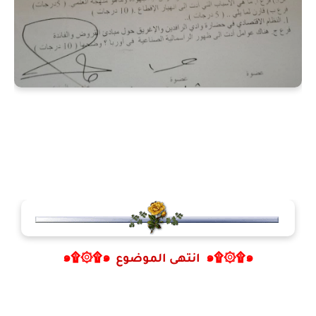
๑۩۞۩๑
انتهى الموضوع
๑۩۞۩๑