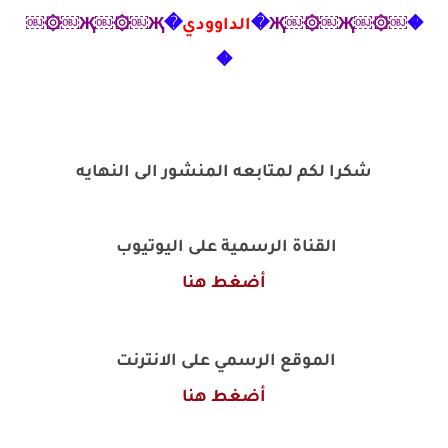
�
￼۞￼Җ￼۞￼Җ
�
الداوودي
�
Җ￼۞￼Җ￼۞￼
�
شكرا لكم لمتابعه المنشور الى النهايه
القناة الرسمية على اليوتيوب
أضغط هنا
الموقع الرسمي على الانترنت
أضغط هنا