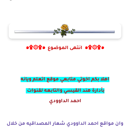
๑۩۞۩๑
انتهى الموضوع
๑۩۞۩๑
اهلا بكم اخوتي متابعي موقع اتعلم ويانه
بأدارة هند القيسي والتابعه لقنوات
احمد الداوودي
وان مواقع احمد الداوودي شعار المصداقيه من خلال