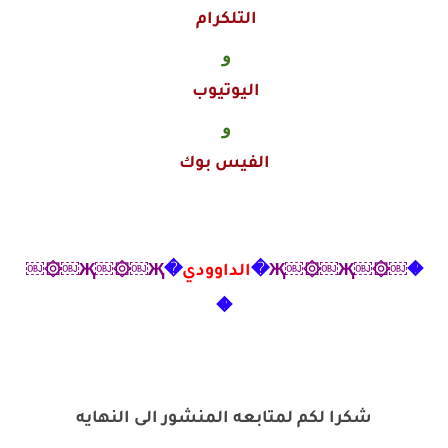
التلكرام
و
اليوتيوب
و
الفيس بوك
�
￼۞￼Җ￼۞￼Җ
�
الداوودي
�
Җ￼۞￼Җ￼۞￼
�
شكرا لكم لمتابعه المنشور الى النهايه