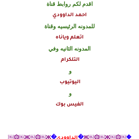
اقدم لكم روابط قناة
احمد الداوودي
للمدونه الرئيسيه وقناة
اتعلم وياناه
المدونه الثانيه وفي
التلكرام
و
اليوتيوب
و
الفيس بوك
�
￼۞￼Җ￼۞￼Җ
�
الداوودي
�
Җ￼۞￼Җ￼۞￼