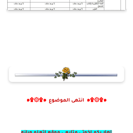
๑۩۞۩๑
انتهى الموضوع
๑۩۞۩๑
اهلا بكم اخوتي متابعي موقع اتعلم ويانه