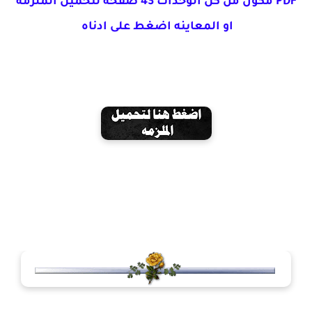
PDF مكون من كل الوحدات 43 صفحه لتحميل الملزمه
او المعاينه اضغط على ادناه