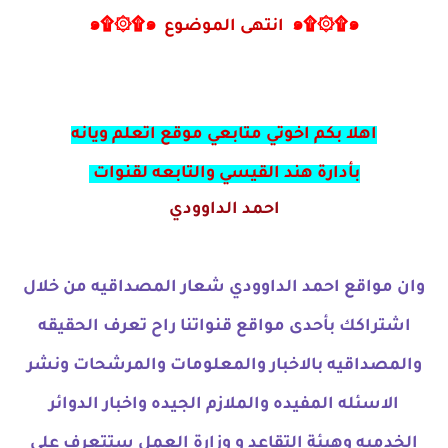
๑۩۞۩๑
انتهى الموضوع
๑۩۞۩๑
اهلا بكم اخوتي متابعي موقع اتعلم ويانه
بأدارة هند القيسي والتابعه لقنوات
احمد الداوودي
وان مواقع احمد الداوودي شعار المصداقيه من خلال
اشتراكك بأحدى مواقع قنواتنا راح تعرف الحقيقه
والمصداقيه بالاخبار والمعلومات والمرشحات ونشر
الاسئله المفيده والملازم الجيده واخبار الدوائر
الخدميه وهيئة التقاعد و وزارة العمل ستتعرف على