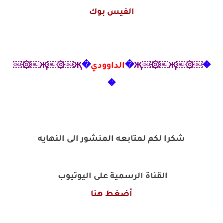
الفيس بوك
�
￼۞￼Җ￼۞￼Җ
�
الداوودي
�
Җ￼۞￼Җ￼۞￼
�
شكرا لكم لمتابعه المنشور الى النهايه
القناة الرسمية على اليوتيوب
أضغط هنا