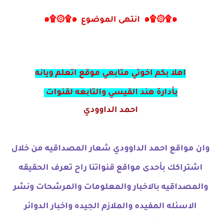
๑۩۞۩๑
انتهى الموضوع
๑۩۞۩๑
اهلا بكم اخوتي متابعي موقع اتعلم ويانه
بأدارة هند القيسي والتابعه لقنوات
احمد الداوودي
وان مواقع احمد الداوودي شعار المصداقيه من خلال
اشتراكك بأحدى مواقع قنواتنا راح تعرف الحقيقه
والمصداقيه بالاخبار والمعلومات والمرشحات ونشر
الاسئله المفيده والملازم الجيده واخبار الدوائر