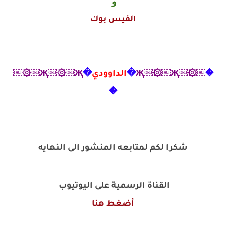
و
الفيس بوك
�
￼۞￼Җ￼۞￼Җ
�
الداوودي
�
Җ￼۞￼Җ￼۞￼
�
شكرا لكم لمتابعه المنشور الى النهايه
القناة الرسمية على اليوتيوب
أضغط هنا