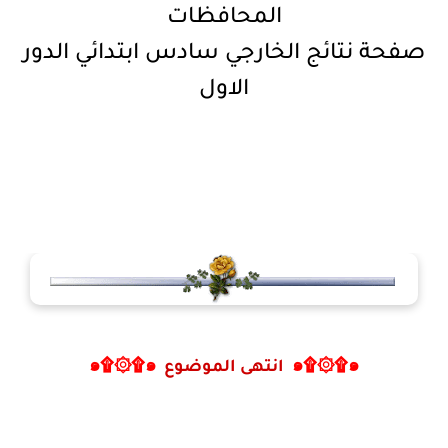
المحافظات
صفحة نتائج الخارجي سادس ابتدائي الدور
الاول
๑۩۞۩๑
انتهى الموضوع
๑۩۞۩๑