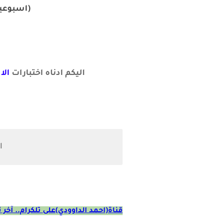
(اسبوعيا
اليكم ادناه اختبارات
الا
ا
قناة(احمد الداوودي)على تلكرام.. آخر تح