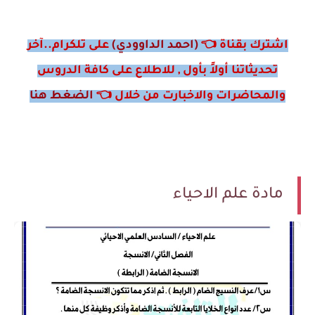
اشترك بقناة 👈
(احمد الداوودي)
على تلكرام..آخر
تحديثاتنا أولاً بأول , للاطلاع على كافة الدروس
والمحاضرات والاخبارت من خلال 👈
الضغط هنا
مادة علم الاحياء