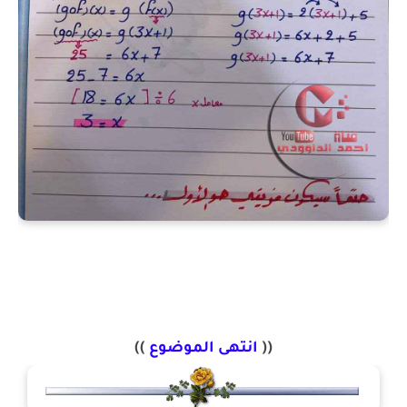
((
انتهى الموضوع
))