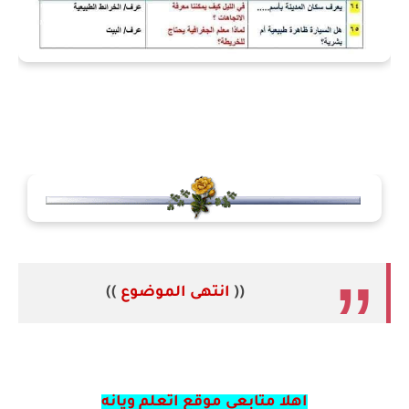
((
انتهى الموضوع
))
اهلا متابعي موقع اتعلم ويانه