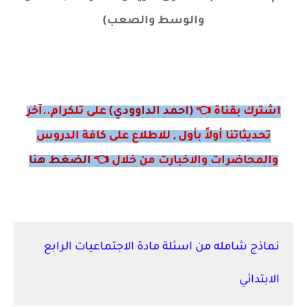
والوسط والصعب)
اشترك بقناة 👈
(احمد الداوودي)
على تلكرام..آخر
تحديثاتنا أولاً بأول , للاطلاع على كافة الدروس
والمحاضرات والاخبارت من خلال 👈
الضغط هنا
نماذج شامله من اسئلة مادة الاجتماعيات الرابع
الابتدائي