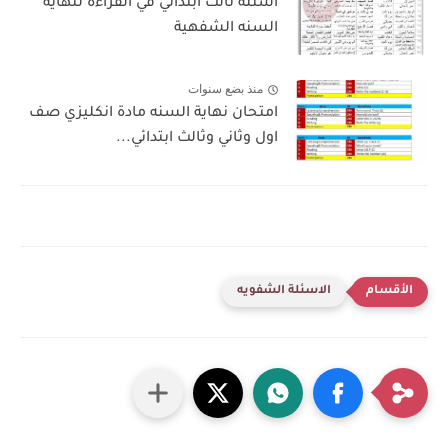
اسئلة ثالث ابتدائي في القراءة لنهاية
السنه الشفهية
منذ بضع سنوات
امتحان نهاية السنه مادة انكليزي صف
اول وثاني وثالث ابتدائي...
الاسئلة الشفويه