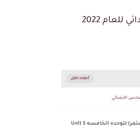
ملخص وشرح لماده اللغه الانكليزيه للصف السادس الابتدائي للعام 2022
ادس الابتدائي
شرح من قواعد مادة اللغه الانكليزيه للصف السادس الابتدائي لموضوع (المضارع المستمر) للوحده الخامسه Unit 5