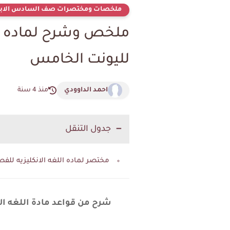
ملخصات ومختصرات صف السادس الابت
لليونت الخامس
احمد الداوودي
منذ 4 سنة
جدول التنقل
مختصر لماده اللغه الانكليزيه لل