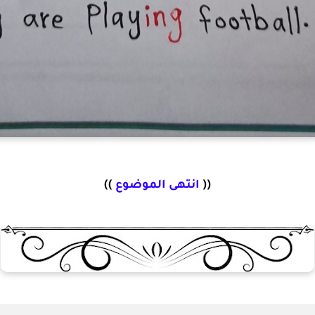
((
انتهى الموضوع
))