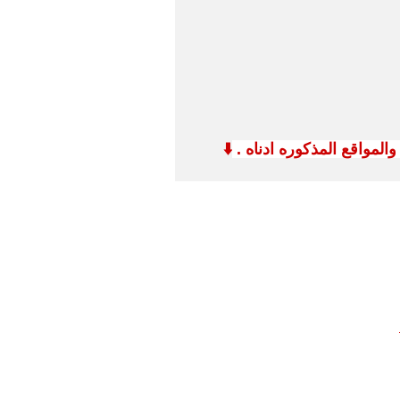
لمواقع المذكوره ادناه .
⬇️