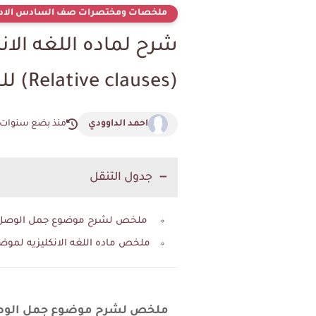
ملخصات ومختصرات صف السادس الاد
شرح لماده اللغه ال
(Relative clauses) لليونت الخامس للعام 2022
احمد الداوودي
منذ بضع سنوات
جدول التنقل
ملخص لشرح موضوع جمل الوصل (Relative clauses) في مادة الانكليزي للصف السادس الاعدادي بفرعيه والخاص باليونت الخام
ملخص ماده اللغه الانكليزيه لم