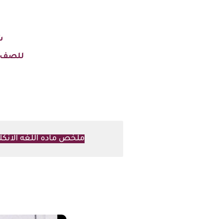
شر
للصف ا
ملخص ماده اللغه الانك