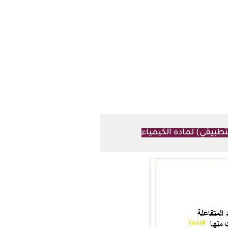
تطبيقي) لماده الكيمياء