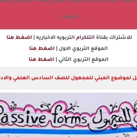
بشكل شامل للست اسيل العزاوي لمادة الانكليزي لصف
9 ورقات
للاشتراك بقناة
التلكرام
التربويه الاخباريه |
اضغط هنا
الموقع التربوي الاول |
اضغط هنا
الموقع
التربوي
الثاني |
اضغط هنا
لموضوع المبني للمجهول للصف السادس العلمي والادبي لم