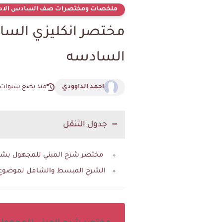
ملخصات ومختصرات صف السادس الاد
السادسه
احمد الداوودي
منذ بضع سنوات
جدول التنقل
مختصر شرح المبني للمجهول بشكل ش
الشرح المبسط والشامل لموضوع ال