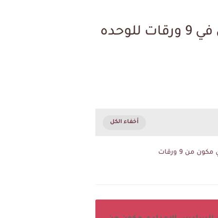
مختصر انكليزي السادس الاعدادي لشرح المبني للمجهول في 9 ورقات للوحده
من 9 ورقات