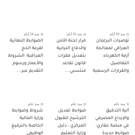
منذ 10 أيام
منذ 16 أيام
منذ 24 أيام
توصيات البرلمان
قرار لجنة الأمن
الضوابط النهائية
العراقي لمعالجة
والدفاع النيابية
لقرعة الحج
أزمة الكهرباء:
بتعديل فقرات
العراقية: الشروط
التفاصيل
قانون تقاعد
والأعمار ورسوم
والقرارات الرسمية
منتسبي...
التقديم عبر...
منذ عام
منذ عام
منذ عام
آلية التدقيق
ضوابط تعديل
شروط وضوابط
والإيداع المصرفي
الترشيح للقبول
وزارة المالية
في منصة عقاري:
المركزي : دليل
الخاصة بالترفيع
ضوابط جديدة
وزارة التعليم
الوظيفي