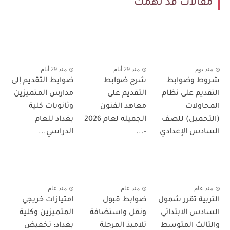
مقالات قد تهمك
منذ يوم
منذ 29 أيام
منذ 29 أيام
شروط وضوابط
شرح ضوابط
ضوابط التقديم إلى
التقديم على نظام
التقديم على
مدارس المتميزين
المحاولات
معاهد الفنون
وثانويات كلية
(التحميل) للصف
الجميله لعام 2026
بغداد للعام
السادس الإعدادي
-...
الدراسي...
منذ عام
منذ عام
منذ عام
التربية تقرر شمول
ضوابط قبول
امتيازات خريجي
السادس الابتدائي
ونقل واستضافة
المتميزين وكلية
والثالث المتوسط
تلاميذ المرحلة
بغداد: تخفيض