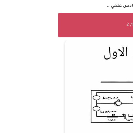
س علمي ..