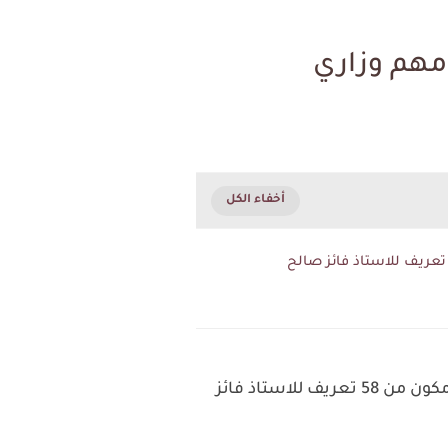
مهم وزاري
اهم التعاريف المكرره في الامتحان الوزاري لصف السادس ابتدائي في مادة العلوم بورقه فقط مكون من 58 تعريف للاستاذ فائز