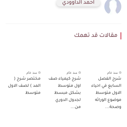
احمد الداوودي
مقالات قد تهمك
منذ عام
منذ عام
منذ عام
شرح الفصل
شرح كيمياء صف
مختصر شرح (
السابع في احياء
اول متوسط
المد ) لصف الاول
الاول متوسط
بشكل مبسط
متوسط
موضوع الوراثه
لجدول الدوري
وصحة...
من...