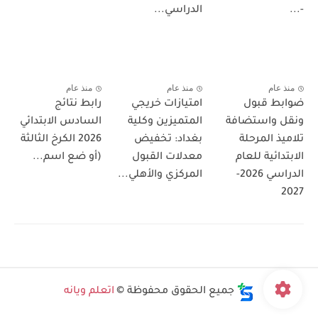
-...
الدراسي...
منذ عام
منذ عام
منذ عام
ضوابط قبول
امتيازات خريجي
رابط نتائج
ونقل واستضافة
المتميزين وكلية
السادس الابتدائي
تلاميذ المرحلة
بغداد: تخفيض
2026 الكرخ الثالثة
الابتدائية للعام
معدلات القبول
(أو ضع اسم...
الدراسي 2026-
المركزي والأهلي...
2027
جميع الحقوق محفوظة ©
اتعلم ويانه