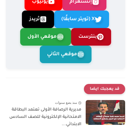
إنستغرام
يوتيوب
X (تويتر سابقًا)
ثريدز
بنترست
موقعي الأول
موقعي الثاني
قد يعجبك ايضا
منذ بضع سنوات
مديرية الرصافة الأولى تعتمد البطاقة
الامتحانية الإلكترونية للصف السادس
الابتدائي...