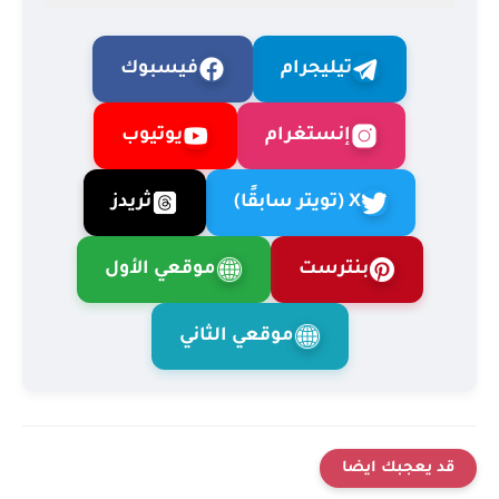
تيليجرام
فيسبوك
إنستغرام
يوتيوب
X (تويتر سابقًا)
ثريدز
بنترست
موقعي الأول
موقعي الثاني
قد يعجبك ايضا