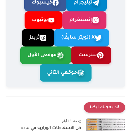
تيليجرام
فيسبوك
إنستغرام
يوتيوب
X (تويتر سابقًا)
ثريدز
بنترست
موقعي الأول
موقعي الثاني
قد يعجبك ايضا
منذ 13 أيام
كل الاسقاطات الوزاريه في مادة