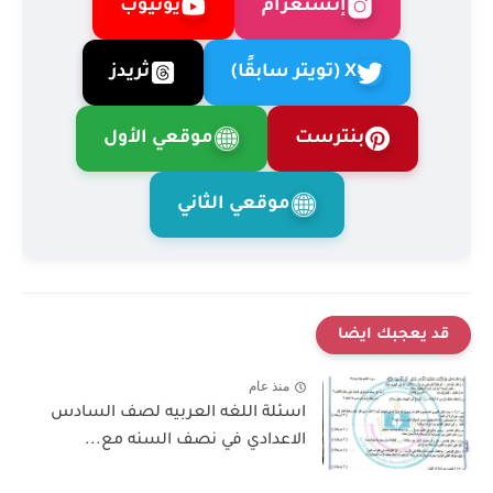
إنستغرام
يوتيوب
X (تويتر سابقًا)
ثريدز
بنترست
موقعي الأول
موقعي الثاني
قد يعجبك ايضا
منذ عام
اسئلة اللغه العربيه لصف السادس
الاعدادي في نصف السنه مع...