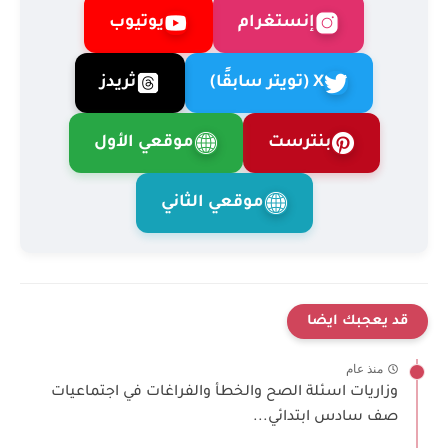
إنستغرام
يوتيوب
X (تويتر سابقًا)
ثريدز
بنترست
موقعي الأول
موقعي الثاني
قد يعجبك ايضا
منذ عام
وزاريات اسئلة الصح والخطأ والفراغات في اجتماعيات
صف سادس ابتدائي...