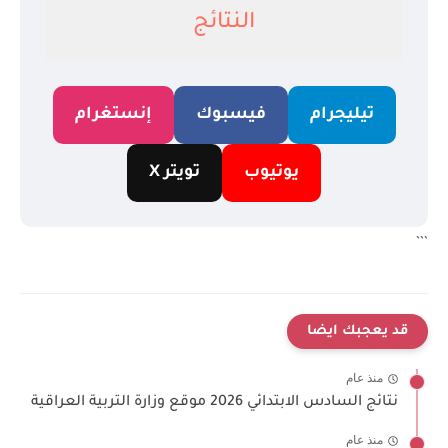
النتائج
تيليجرام
فيسبوك
إنستغرام
يوتيوب
تويتر X
```
قد يعجبك ايضا
منذ عام
نتائج السادس الابتدائي 2026 موقع وزارة التربية العراقية
منذ عام