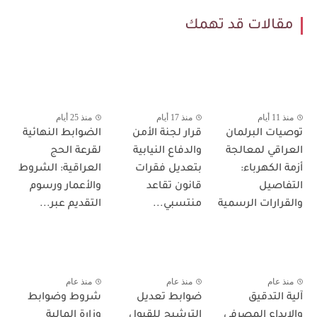
مقالات قد تهمك
منذ 11 أيام
منذ 17 أيام
منذ 25 أيام
توصيات البرلمان
قرار لجنة الأمن
الضوابط النهائية
العراقي لمعالجة
والدفاع النيابية
لقرعة الحج
أزمة الكهرباء:
بتعديل فقرات
العراقية: الشروط
التفاصيل
قانون تقاعد
والأعمار ورسوم
والقرارات الرسمية
منتسبي...
التقديم عبر...
منذ عام
منذ عام
منذ عام
آلية التدقيق
ضوابط تعديل
شروط وضوابط
والإيداع المصرفي
الترشيح للقبول
وزارة المالية