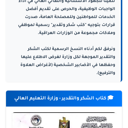
تثميناً للجهود الاستثنائية والتفاني العالي في أداء
الواجبات الوظيفية، والحرص على تقديم أفضل
الخدمات للمواطنين وللمصلحة العامة، صدرت
قرارات بتوجيه "كتب شكر وتقدير" رسمية لموظفي
وملاكات مجموعة من الوزارات العراقية.
ونرفق لكم أدناه النسخ الرسمية لكتب الشكر
والتقدير الموجهة لكل وزارة لغرض الاطلاع عليها
وحفظها في الأضابير الشخصية (لأغراض العلاوة
والترفيع).
🎓 كتاب الشكر والتقدير - وزارة التعليم العالي