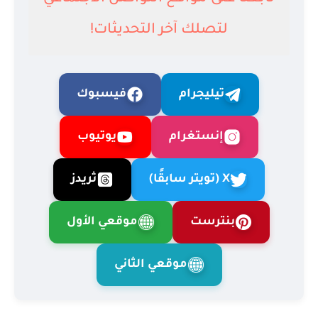
لتصلك آخر التحديثات!
تيليجرام
فيسبوك
إنستغرام
يوتيوب
X (تويتر سابقًا)
ثريدز
بنترست
موقعي الأول
موقعي الثاني