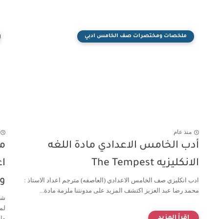
ملخصات ومختصرات صف الخامس ادبي
منذ عام
أدب الخامس الاعدادي مادة اللغه
م
الانكليزيه The Tempest
اع
و
ادب انكليزي صف الخامس الاعدادي (العاصفه) مترجم اعداد الاستاذ :
محمد رضا عبد العزيز اكتشف المزيد على مدونتنا ملزمة مادة...
شر
لم
وا