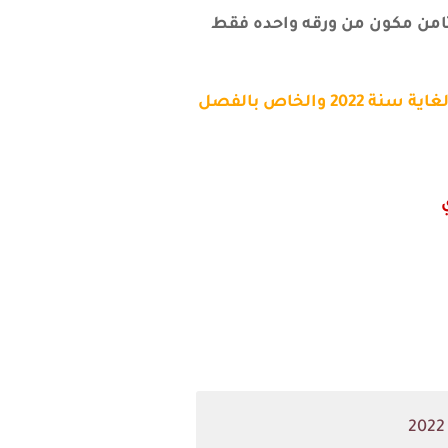
جميع الاسئلة المكرره والمهمه وزارياً لمادة الكيمياء للصف الثالث متوسط منذ سنة 2012 ولغاية سنة 2022 والخاص بالفصل