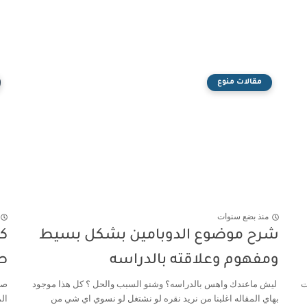
مقالات منوع
منذ بضع سنوات
شرح موضوع الدوبامين بشكل بسيط
كي
ومفهوم وعلاقته بالدراسه
ص
ت
ليش ماعندك واهس بالدراسه؟ وشنو السبب والحل ؟ كل هذا موجود
صي
بهاي المقاله اغلبنا من نريد نقره لو نشتغل لو نسوي اي شي من
ال